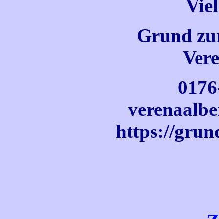
Vie
Grund zur
Vere
0176
verenaalb
https://grun