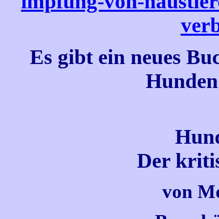
impfung-von-haustieren
ver
Es gibt ein neues Bu
Hunden 
Hund
Der krit
von Mo